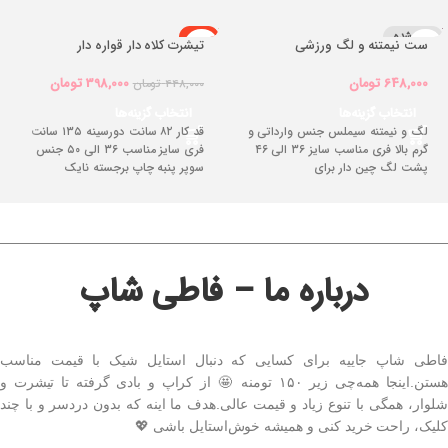
تمام شده
-11%
ست نیمتنه و لگ ورزشی
تیشرت کلاه دار قواره دار
تمام شده
648,000
تومان
398,000
تومان
448,000
تومان
انتخاب گزینه‌ها
انتخاب گزینه‌ها
لگ و نیمتنه سیملس جنس وارداتی و
قد کار ۸۲ سانت دورسینه ۱۳۵ سانت
گرم بالا فری مناسب سایز ۳۶ الی ۴۶
فری سایز مناسب ۳۶ الی ۵۰ جنس
پشت لگ چین دار برای
سوپر پنبه چاپ برجسته نایک
درباره ما – فاطی شاپ
فاطی شاپ جاییه برای کسایی که دنبال استایل شیک با قیمت مناسب
هستن.اینجا همه‌چی زیر ۱۵۰ تومنه 🤩 از کراپ و بادی گرفته تا تیشرت و
شلوار، همگی با تنوع زیاد و قیمت عالی.هدف ما اینه که بدون دردسر و با چند
کلیک، راحت خرید کنی و همیشه خوش‌استایل باشی 💖