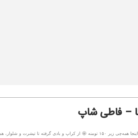
ما – فاطی شاپ
فاطی شاپ جاییه برای کسایی که دنبال استایل شیک با قیمت مناسب هستن.اینجا همه‌چی زیر ۱۵۰ تومنه 🤩 از کراپ و بادی گرفته ت